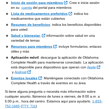
Sitio Externo
Inicio de sesión para miembros
: Cree e inicie sesión
en su
cuenta
del portal para miembros
Sitio Externo
Lista de medicamentos preferidos
: indica los
medicamentos que están cubiertos
Resumen de beneficios
: indica los beneficios disponibles
para usted
Sitio Externo
Salud y bienestar
:
información sobre salud en una
variedad de temas
Sitio Externo
Recursos para miembros
: incluye formularios, enlaces
útiles y más
Aplicación móvil
: descargue la aplicación de Oklahoma
Complete Health para mantenerse conectado. La aplicación
está disponible para dispositivos que operan con
Apple
Sitio Externo
Sitio Externo
y
Android
.
Sitio Externo
Eventos locales
: Manténgase conectado con Oklahoma
Complete Health a través de eventos en su área
Si tiene alguna pregunta o necesita más información sobre
cualquier asunto, llámenos de lunes a viernes, de 8:00 a.m. a
5:00 p.m., hora del centro. Estamos aquí para ayudarlo.
1-833-
752-1665
(
TTY: 711
)