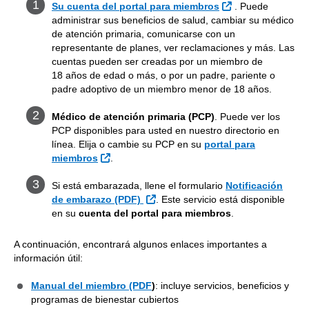
Sitio Externo
Su cuenta del portal para miembros
. Puede
administrar sus beneficios de salud, cambiar su médico
de atención primaria, comunicarse con un
representante de planes, ver reclamaciones y más. Las
cuentas pueden ser creadas por un miembro de
18 años de edad o más, o por un padre, pariente o
padre adoptivo de un miembro menor de 18 años.
Médico de atención primaria (PCP)
. Puede ver los
PCP disponibles para usted en nuestro directorio en
línea. Elija o cambie su PCP en su
portal para
Sitio Externo
miembros
.
Si está embarazada, llene el formulario
Notificación
Sitio Externo
de embarazo (PDF)
. Este servicio está disponible
en su
cuenta del portal para miembros
.
A continuación, encontrará algunos enlaces importantes a
información útil:
Manual del miembro (PDF
)
: incluye servicios, beneficios y
programas de bienestar cubiertos